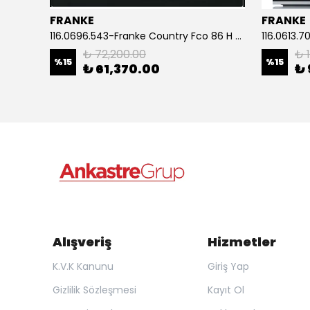
FRANKE
FRANKE
 Fırın
116.0696.543-Franke Country Fco 86 H Mb Matt Black Ankastre Fırın
₺ 72,200.00
₺ 
%
15
%
15
₺ 61,370.00
₺ 
Alışveriş
Hizmetler
K.V.K Kanunu
Giriş Yap
Gizlilik Sözleşmesi
Kayıt Ol