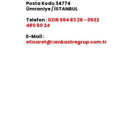
Posta Kodu 34774
Ümraniye / İSTANBUL
Telefon :
0216 594 83 26 - 0532
480 60 24
E-Mail :
eticaret
@◘ankastregrup.com.tr