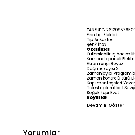
EAN/UPC 76129857850
Fırın tipi Elektirk
Tip Ankastre
Renk İnox
Özellikler
Kullanılabilir iç hacim li
Kumanda paneli Elektr
Ekran rengi Beyaz
Düğme sayısı 2
Zamanlayıcı Programlan
Zaman kontrolü türü El
Kapı menteşeleri Yav
Teleskopik raflar 1 Sevi
Soğuk kapı Evet
Boyutlar
Devamını Göster
Yorumlar