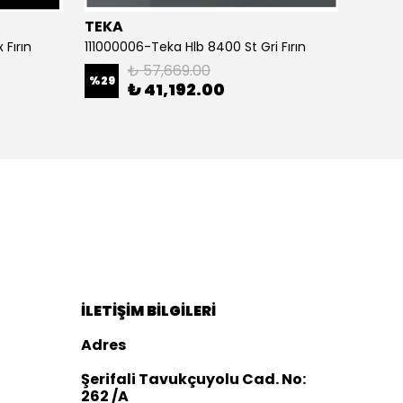
TEKA
TEKA
 Fırın
111000006-Teka Hlb 8400 St Gri Fırın
₺ 57,669.00
%
29
%
30
₺ 41,192.00
İLETİŞİM BİLGİLERİ
Adres
Şerifali Tavukçuyolu Cad. No:
262 /A