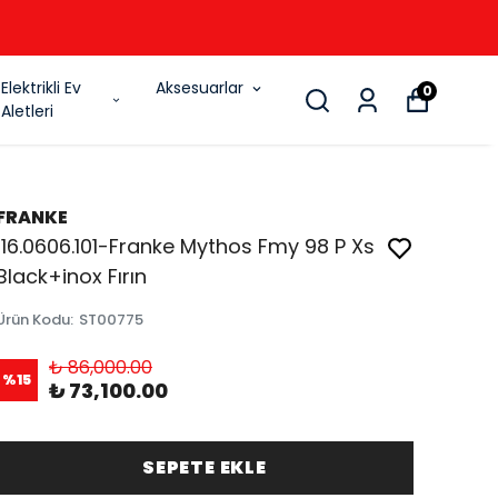
6
Elektrikli Ev
Aksesuarlar
0
Aletleri
FRANKE
116.0606.101-Franke Mythos Fmy 98 P Xs
Black+inox Fırın
Ürün Kodu
:
ST00775
₺ 86,000.00
%
15
₺ 73,100.00
SEPETE EKLE