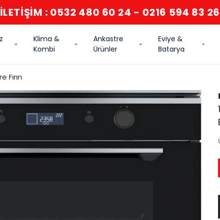
İLETİŞİM : 0532 480 60 24 - 0216 594 83 2
z
Klima &
Ankastre
Eviye &
Kombi
Ürünler
Batarya
e Fırın