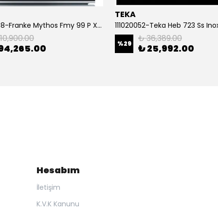
TEKA
116.0613.708-Franke Mythos Fmy 99 P Xs Black+İnox Frame Fırın
111020052-Teka Heb 723 Ss Inox
110,900.00
₺ 36,389.00
%
29
94,265.00
₺ 25,992.00
Hesabım
İletişim
K.V.K Kanunu