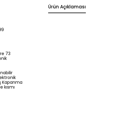
Ürün Açıklaması
99
tre 73
onik
abilir
ektronik
aş Kapanma
ye kısmı