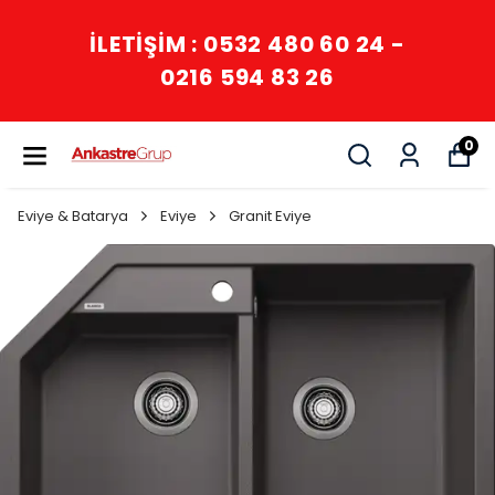
İLETİŞİM : 0532 480 60 24 -
0216 594 83 26
0
Eviye & Batarya
Eviye
Granit Eviye