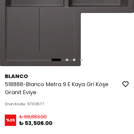
BLANCO
518888-Blanco Metra 9 E Kaya Gri Köşe
Granit Eviye
Ürün Kodu
:
ST03577
₺ 66,883.00
%
20
₺ 53,506.00