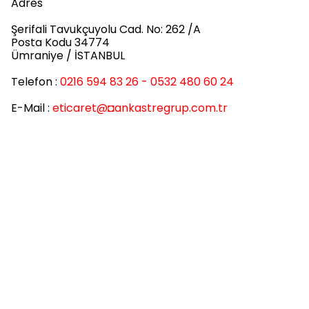
Adres
Şerifali Tavukçuyolu Cad. No: 262 /A
Posta Kodu 34774
Ümraniye / İSTANBUL
Telefon :
0216 594 83 26 - 0532 480 60 24
E-Mail :
eticaret
@◘ankastregrup.com.tr