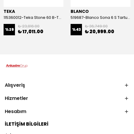
TEKA
BLANCO
115360012-Teka Stone 60 B-Tg White Granit Eviye
519687-Blanco Sona 6 S Tartufo Granit Eviye
₺ 23,816.00
₺ 36,749.00
%
29
%
43
₺ 17,011.00
₺ 20,999.00
Alışveriş
Hizmetler
Hesabım
İLETİŞİM BİLGİLERİ