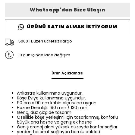
Whatsapp'dan Bize Ulaşın
ÜRÜNÜ SATIN ALMAK İSTIYORUM
5000 TL üzeri ücretsiz kargo
10 gün içinde iade değişim
Ürün Açıklaması
Ankastre kullanımına uygundur.
Köşe Eviye kullanımına uygundur.
90 cm x 90 cm kabin ölçüsüne uygun
Hazne Derinliği: 190 mm / 130 mm
Genç, düz çizgide tasarım
Özellikle köşe yerleşimi için tasarlanmış, konforlu
büyük ana hazne ve geniş ek hazne
Geniş drenaj alanı yüksek düzeyde konfor sağlar
yerden tasarruf sağlayan borulu atık kiti