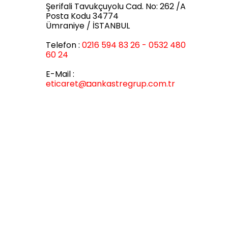
Şerifali Tavukçuyolu Cad. No: 262 /A
Posta Kodu 34774
Ümraniye / İSTANBUL
Telefon :
0216 594 83 26 - 0532 480
60 24
E-Mail :
eticaret
@◘ankastregrup.com.tr