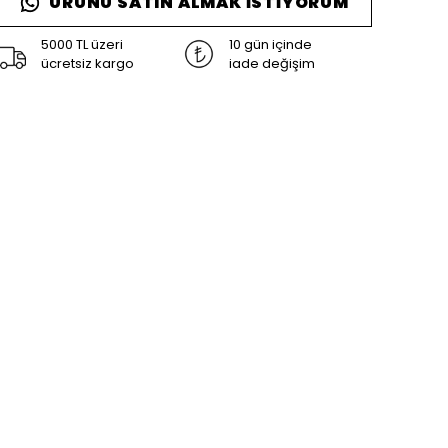
ÜRÜNÜ SATIN ALMAK İSTIYORUM
5000 TL üzeri
10 gün içinde
ücretsiz kargo
iade değişim