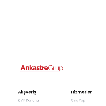
Alışveriş
Hizmetler
K.V.K Kanunu
Giriş Yap