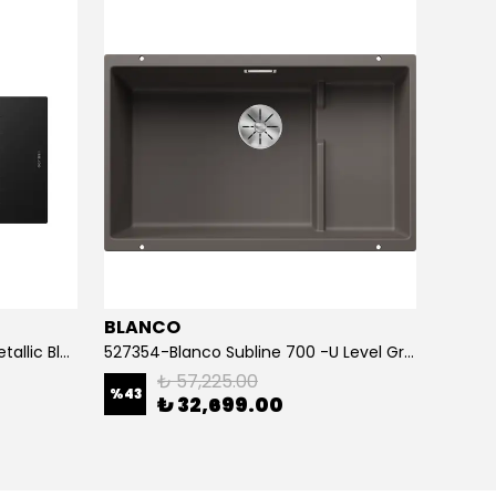
BLANCO
TEKA
Opal Um-100 Xl Granit Eviye Metallic Black
527354-Blanco Subline 700 -U Level Granit Eviye Volcano Gri
₺ 57,225.00
%
43
%
54
₺ 32,699.00