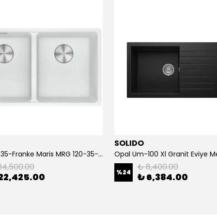
SOLIDO
125.0686.735-Franke Maris MRG 120-35-35 Bianco Granit Eviye
34,500.00
₺ 8,400.00
%
24
22,425.00
₺ 6,384.00