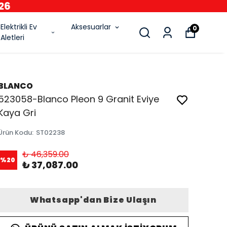
6
Elektrikli Ev
Aksesuarlar
0
Aletleri
BLANCO
523058-Blanco Pleon 9 Granit Eviye
Kaya Gri
Ürün Kodu
:
ST02238
₺ 46,359.00
%
20
₺ 37,087.00
Whatsapp'dan Bize Ulaşın