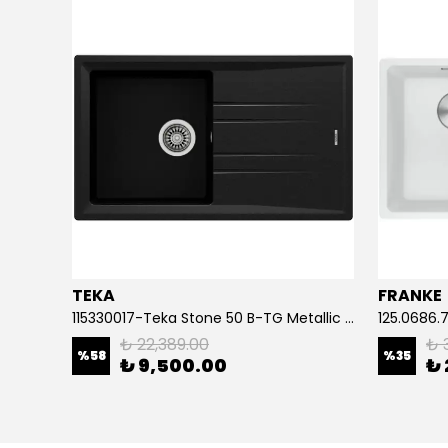
TEKA
FRANKE
Aragonit Sh-49 Granit Eviye (Super White)
115330017-Teka Stone 50 B-TG Metallic Black Granit Eviye
₺ 22,389.00
₺ 
%
58
%
35
₺ 9,500.00
₺ 