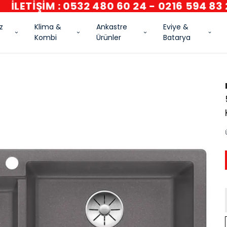
İLETİŞİM : 0532 480 60 24 - 0216 594 83 2
z
Klima &
Ankastre
Eviye &
Kombi
Ürünler
Batarya