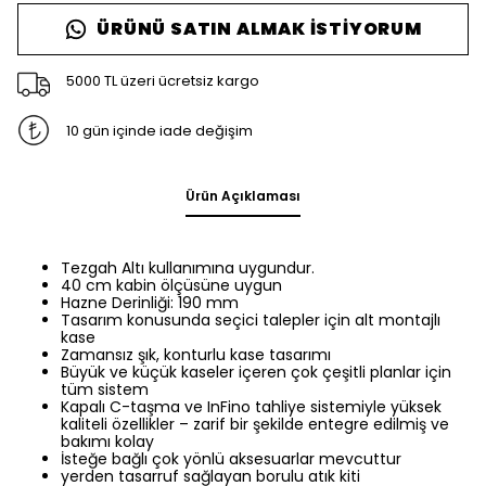
ÜRÜNÜ SATIN ALMAK İSTIYORUM
5000 TL üzeri ücretsiz kargo
10 gün içinde iade değişim
Ürün Açıklaması
Tezgah Altı kullanımına uygundur.
40 cm kabin ölçüsüne uygun
Hazne Derinliği: 190 mm
Tasarım konusunda seçici talepler için alt montajlı
kase
Zamansız şık, konturlu kase tasarımı
Büyük ve küçük kaseler içeren çok çeşitli planlar için
tüm sistem
Kapalı C-taşma ve InFino tahliye sistemiyle yüksek
kaliteli özellikler – zarif bir şekilde entegre edilmiş ve
bakımı kolay
İsteğe bağlı çok yönlü aksesuarlar mevcuttur
yerden tasarruf sağlayan borulu atık kiti