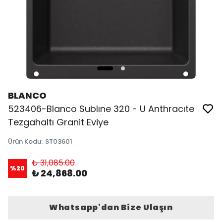
BLANCO
523406-Blanco Sublıne 320 - U Anthracıte
Tezgahaltı Granit Eviye
Ürün Kodu
:
ST03601
₺ 31,085.00
%
20
₺ 24,868.00
Whatsapp'dan Bize Ulaşın