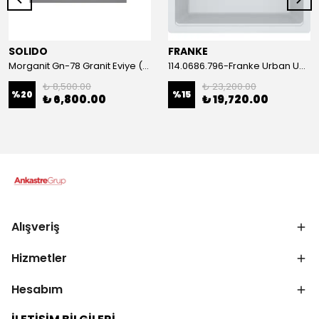
SOLIDO
FRANKE
Morganit Gn-78 Granit Eviye (Stone Grey)
114.0686.796-Franke Urban Ubg 610-56 Bianco Granit Eviye
₺ 8,500.00
₺ 23,200.00
%
20
%
15
₺ 6,800.00
₺ 19,720.00
Alışveriş
Hizmetler
Hesabım