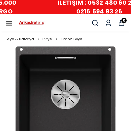
İLETİŞİM : 0532 480 60 24 -
0216 594 83 26
0
Eviye & Batarya
Eviye
Granit Eviye