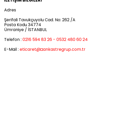
İLETİŞİM BİLGİLERİ
Adres
Şerifali Tavukçuyolu Cad. No: 262 /A
Posta Kodu 34774
Ümraniye / İSTANBUL
Telefon :
0216 594 83 26 - 0532 480 60 24
E-Mail :
eticaret
@◘ankastregrup.com.tr